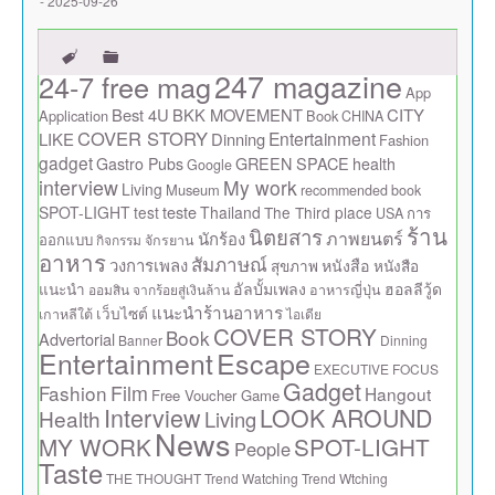
- 2025-09-26
247 magazine
24-7 free mag
App
Best 4U
BKK MOVEMENT
CITY
Application
Book
CHINA
COVER STORY
Entertainment
LIKE
Dinning
Fashion
gadget
GREEN SPACE
Gastro Pubs
health
Google
interview
My work
Living
Museum
recommended book
teste
SPOT-LIGHT
test
Thailand
The Third place
การ
USA
ร้าน
นิตยสาร
ภาพยนตร์
นักร้อง
ออกแบบ
กิจกรรม
จักรยาน
อาหาร
สัมภาษณ์
วงการเพลง
สุขภาพ
หนังสือ
หนังสือ
แนะนำ
อัลบั้มเพลง
ฮอลลีวู้ด
ออมสิน จากร้อยสู่เงินล้าน
อาหารญี่ปุ่น
แนะนำร้านอาหาร
เว็บไซต์
เกาหลีใต้
ไอเดีย
COVER STORY
Book
Advertorial
Banner
Dinning
Escape
Entertainment
EXECUTIVE FOCUS
Gadget
Film
Fashion
Hangout
Free Voucher Game
Interview
LOOK AROUND
Health
Living
News
MY WORK
SPOT-LIGHT
People
Taste
THE THOUGHT
Trend Watching
Trend Wtching