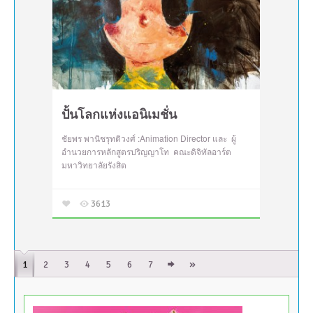
ปั้นโลกแห่งแอนิเมชั่น
ชัยพร พานิชรุทติวงศ์ :Animation Director และ ผู้
อำนวยการหลักสูตรปริญญาโท คณะดิจิทัลอาร์ต
มหาวิทยาลัยรังสิต
3613
»
1
2
3
4
5
6
7