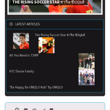
THE RISING SOCCER STAR ชาริล ชัปปุยส์
LATEST ARTICLES
The Rising Soccer Star ชาริล ชัปปุยส์
All You Need is ‘CHIM’
HTC Desire Family
“Be Happy, Be UNIQLO Kids” By UNIQLO