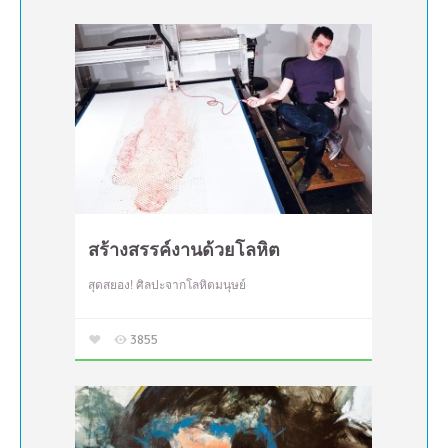
สร้างสรรค์งานด้วยโลหิต
สุดสยอง! ศิลปะจากโลหิตมนุษย์
3855