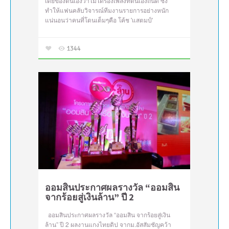
เดียของตนเองว่าไม่ได้ร้องเพลงที่ตนเองถนัด ซึ่ง
ทำให้แฟนคลับวิจารณ์ทีมงานรายการอย่างหนัก
แน่นอนว่าคนที่โดนเต็มๆคือ โค้ช 'แสตมป์'
1344
ออมสินประกาศผลรางวัล “ออมสิน
จากร้อยสู่เงินล้าน” ปี 2
ออมสินประกาศผลรางวัล “ออมสิน จากร้อยสู่เงิน
ล้าน” ปี 2 ผลงานแกงไทยดิป จากม.อัสสัมชัญคว้า