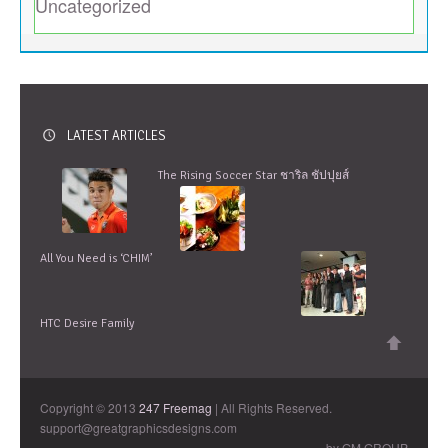
Uncategorized
LATEST ARTICLES
The Rising Soccer Star ชาริล ชัปปุยส์
All You Need is ‘CHIM’
HTC Desire Family
Copyright © 2013
247 Freemag
| All Rights Reserved.
support@greatgraphicsdesigns.com
by GM GROUP