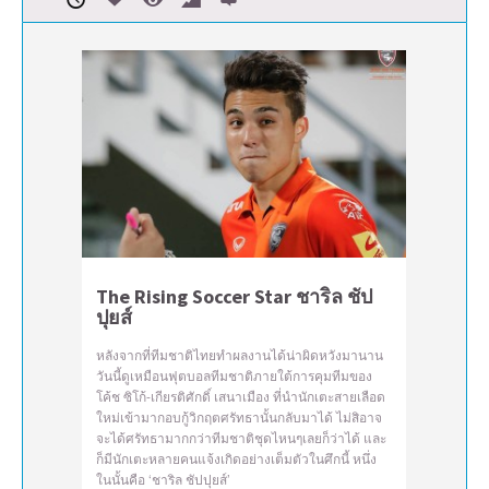
The Rising Soccer Star ชาริล ชัป
ปุยส์
หลังจากที่ทีมชาติไทยทำผลงานได้น่าผิดหวังมานาน
วันนี้ดูเหมือนฟุตบอลทีมชาติภายใต้การคุมทีมของ
โค้ช ซิโก้-เกียรติศักดิ์ เสนาเมือง ที่นำนักเตะสายเลือด
ใหม่เข้ามากอบกู้วิกฤตศรัทธานั้นกลับมาได้ ไม่สิอาจ
จะได้ศรัทธามากกว่าทีมชาติชุดไหนๆเลยก็ว่าได้ และ
ก็มีนักเตะหลายคนแจ้งเกิดอย่างเต็มตัวในศึกนี้ หนึ่ง
ในนั้นคือ ‘ชาริล ชัปปุยส์’